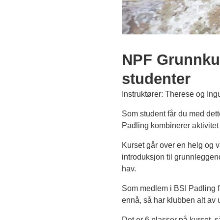
NPF Grunnkur
studenter
Instruktører: Therese og Ing
Som student får du med dett
Padling kombinerer aktivitet
Kurset går over en helg og va
introduksjon til grunnleggend
hav.
Som medlem i BSI Padling får 
ennå, så har klubben alt av u
Det er 6 plasser på kurset, 