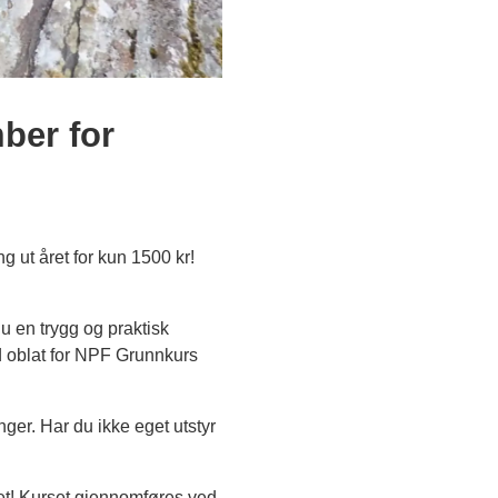
ber for
 ut året for kun 1500 kr!
du en trygg og praktisk
ed oblat for NPF Grunnkurs
nger. Har du ikke eget utstyr
udet! Kurset gjennomføres ved