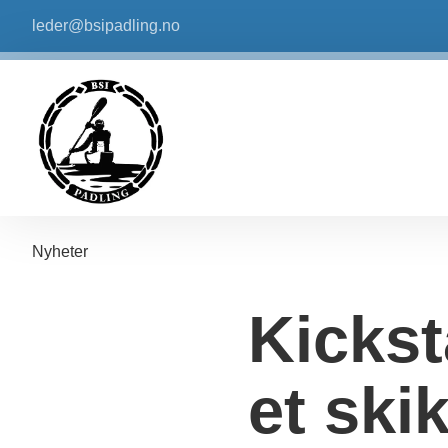
leder@bsipadling.no
Nyheter
Kickst
et ski