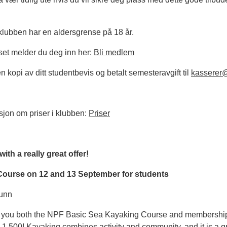
klubben har en aldersgrense på 18 år.
set melder du deg inn her:
Bli medlem
kopi av ditt studentbevis og betalt semesteravgift til
kasserer
sjon om priser i klubben:
Priser
with a really great offer!
ourse on 12 and 13 September for students
gunn
ves you both the NPF Basic Sea Kayaking Course and membership 
 1,500! Kayaking combines activity and community, and it is a 