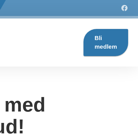
Bli
medlem
n med
ud!