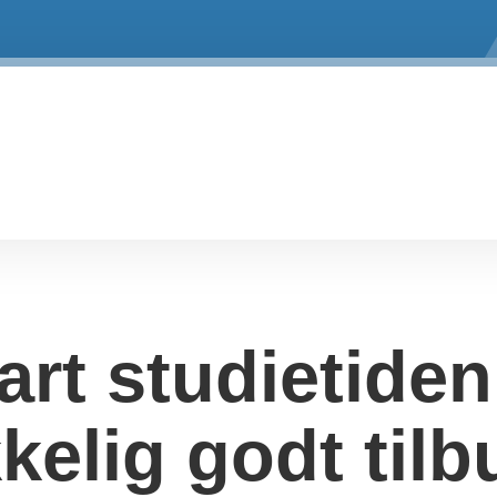
art studietide
kkelig godt tilb