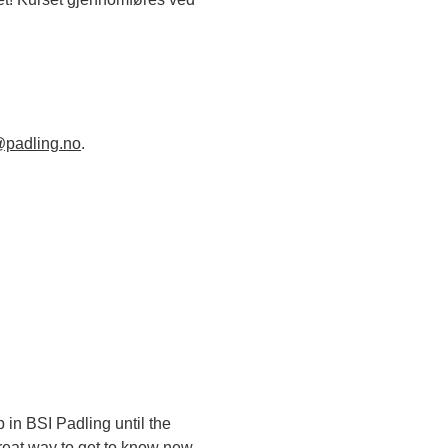
@padling.no
.
in BSI Padling until the
great way to get to know new