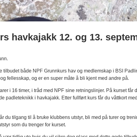
s havkajakk 12. og 13. septem
unn.
e tilbudet både NPF Grunnkurs hav og medlemskap i BSI Padling
 og fellesskap, og er en super måte å bli kjent med andre på.
rer i 16 timer, i tråd med NPF sine retningslinjer. På kurset får 
e padleteknikk i havkajakk. Etter fullført kurs får du våttkort m
du tilgang til å bruke klubbens utstyr, bli med på turer og treni
tstyr som du trenger for kurset.
så vær tidlig ute hvis du vil sikre deg plass med dette gode tilb