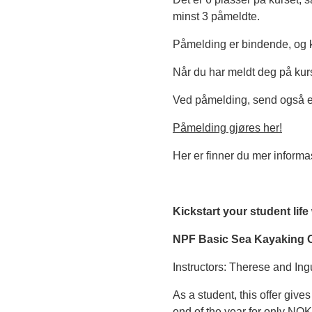
minst 3 påmeldte.
Påmelding er bindende, og 
Når du har meldt deg på kur
Ved påmelding, send også en 
Påmelding gjøres her!
Her er finner du mer informa
Kickstart your student life 
NPF Basic Sea Kayaking C
Instructors: Therese and In
As a student, this offer gi
end of the year for only NOK